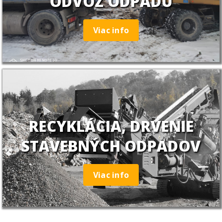
ODVOZ ODPADU
Viac info
RECYKLÁCIA, DRVENIE
STAVEBNÝCH ODPADOV
Viac info