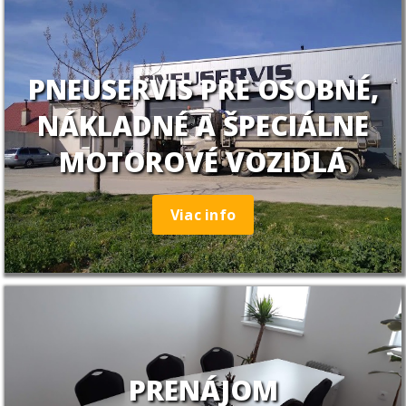
PNEUSERVIS PRE OSOBNÉ,
NÁKLADNÉ A ŠPECIÁLNE
MOTOROVÉ VOZIDLÁ
Viac info
PRENÁJOM