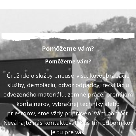
Pomôžeme vám?
Pomôžeme vám?
Či už ide o služby pneuservisu, kovoobrábacie
služby, demoláciu, odvoz odpadov, recykláciu
odvezeného materiálu, zemné práce, prenájom
kontajnerov, vybračnej techniky alebo
priestorov, sme vždy pripravení vám pomôcť.
Neváhajte nás kontaktovať. Náš tím odborníkov
je tu pre vás.