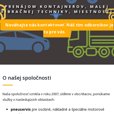
PRENÁJOM KONTAJNEROV, MALEJ
VIBRAČNEJ TECHNIKY, MIESTNOSTÍ
Neváhajte nás kontaktovať. Náš tím odborníkov je
tu pre vás.
O našej spoločnosti
Naša spoločnosť vznikla v roku 2007, sídlime v obci Macov, ponúkame
služby v nasledujúcich oblastiach:
pneuservis
pre osobné, nákladné a špeciálne motorové